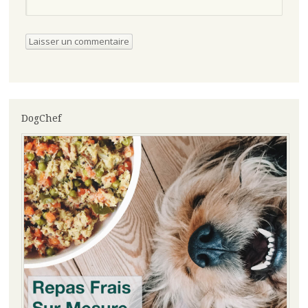
DogChef