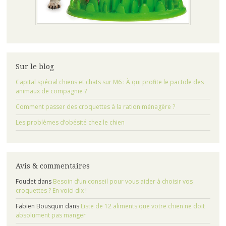
Sur le blog
Capital spécial chiens et chats sur M6 : À qui profite le pactole des
animaux de compagnie ?
Comment passer des croquettes à la ration ménagère ?
Les problèmes d’obésité chez le chien
Avis & commentaires
Foudet
dans
Besoin d’un conseil pour vous aider à choisir vos
croquettes ? En voici dix !
Fabien Bousquin
dans
Liste de 12 aliments que votre chien ne doit
absolument pas manger